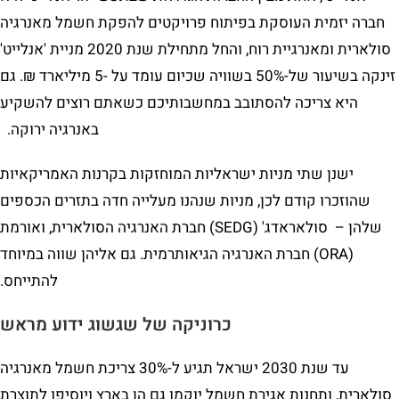
חברה יזמית העוסקת בפיתוח פרויקטים להפקת חשמל מאנרגיה
סולארית ומאנרגיית רוח, והחל מתחילת שנת 2020 מניית 'אנלייט'
זינקה בשיעור של-50% בשוויה שכיום עומד על -5 מיליארד ₪. גם
היא צריכה להסתובב במחשבותיכם כשאתם רוצים להשקיע
באנרגיה ירוקה.
ישנן שתי מניות ישראליות המוחזקות בקרנות האמריקאיות
שהוזכרו קודם לכן, מניות שנהנו מעלייה חדה בתזרים הכספים
שלהן – סולאראדג' (SEDG) חברת האנרגיה הסולארית, ואורמת
(ORA) חברת האנרגיה הגיאותרמית. גם אליהן שווה במיוחד
להתייחס.
כרוניקה של שגשוג ידוע מראש
עד שנת 2030 ישראל תגיע ל-30% צריכת חשמל מאנרגיה
סולארית, ותחנות אגירת חשמל יוקמו גם הן בארץ ויוסיפו לתוצרת