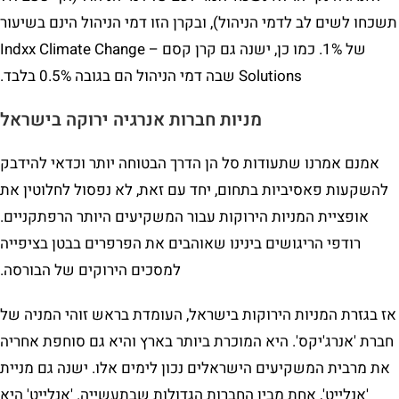
תשכחו לשים לב לדמי הניהול), ובקרן הזו דמי הניהול הינם בשיעור
של 1%. כמו כן, ישנה גם קרן קסם – Indxx Climate Change
Solutions שבה דמי הניהול הם בגובה 0.5% בלבד.
מניות חברות אנרגיה ירוקה בישראל
אמנם אמרנו שתעודות סל הן הדרך הבטוחה יותר וכדאי להידבק
להשקעות פאסיביות בתחום, יחד עם זאת, לא נפסול לחלוטין את
אופציית המניות הירוקות עבור המשקיעים היותר הרפתקניים.
רודפי הריגושים בינינו שאוהבים את הפרפרים בבטן בציפייה
למסכים הירוקים של הבורסה.
אז בגזרת המניות הירוקות בישראל, העומדת בראש זוהי המניה של
חברת 'אנרג'יקס'. היא המוכרת ביותר בארץ והיא גם סוחפת אחריה
את מרבית המשקיעים הישראלים נכון לימים אלו. ישנה גם מניית
'אנלייט', אחת מבין החברות הגדולות שבתעשייה. 'אנלייט' היא