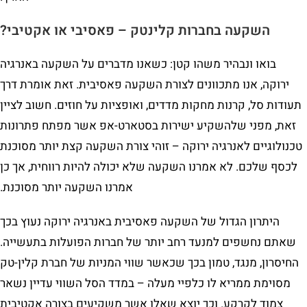
השקעה בחברות קלינטק – פאסיבי או אקטיבי?
בואו ונבהיר משהו קטן: כשאנו מדברים על השקעה באנרגיה
ירוקה, אנו מתכוונים לצורת השקעה פאסיבית. זאת אומרת דרך
תעודות סל, קרנות מחקות מדדים, ואופציות על חוזים. חשוב לציין
זאת, מפני שלהשקיע ישירות בסטארט-אפ אשר מפתח פתרונות
טכנולוגיים לאנרגיה ירוקה – זוהי צורת השקעה קצת יותר מסוכנת
לכסף שלכם. לא אמרנו השקעה שלא יכולה להיות רווחית, אך כן
אמרנו השקעה יותר מסוכנת.
היתרון הגדול של השקעה פאסיבית באנרגיה ירוקה נעוץ בכך
שאתם נחשפים למנעד רחב יותר של חברות הפועלות בתעשייה.
החיסרון, מנגד, טמון בכך שכאשר שווי המניות של חברת קלין-טק
מסוימת ממריא לו כלפיי מעלה – במדד הסל השווי עדיין נשאר
צמוד לקרקע. וכך יוצא שאלו אשר משקיעים בצורה אקטיבית