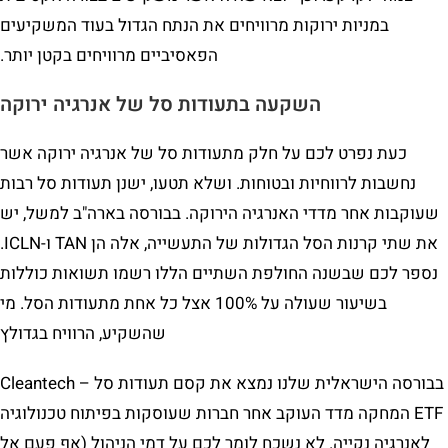
במניות ירוקות מרוויחים את הנתח הגדול בעוד המשקיעים
הפאסיביים מרוויחים בקטן יותר.
השקעה בתעודות סל של אנרגיה ירוקה
כעת נפרט לכם על חלק מתעודות סל של אנרגיה ירוקה אשר
נחשבות לרווחיות ובטוחות. ושלא תטעו, ישנן תעודות סל רבות
שעוקבות אחר מדדי האנרגיה הירוקה. בבורסה בארה"ב למשל, יש
את שתי קרנות הסל הגדולות של התעשייה, אלה הן TAN ו-ICLN.
נספר לכם שבשנה החולפת השתיים הללו רשמו תשואות כוללות
בשיעור שעולה על 100% אצל כל אחת מתעודות הסל. מי
שהשקיע, הרוויח בגדולץ
בבורסה הישראלית שלנו נמצא את קסם תעודות סל – Cleantech
ETF המחקה מדד העוקב אחר חברות שעוסקות בפיתוח טכנולוגיה
לאנרגיה נקייה. לא נשכח לומר לכם על דמי הניהול (אף פעם אל