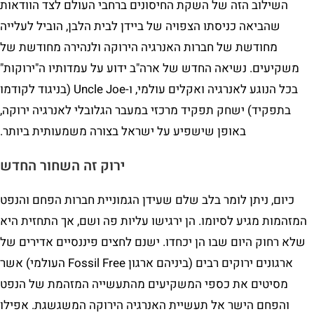
השילוב הזה של השקת החיסונים ברחבי העולם לצד הוודאות
שהביאה כניסתו הצפויה של ביידן לבית הלבן, הוביל לעלייה
מחודשת של חברות האנרגיה הירוקה ולנהירה מחודשת של
משקיעים. נשיאה החדש של ארה"ב ידוע על עמדותיו ה"ירוקות"
בכל הנוגע לאנרגיה ואקלים עולמי, ו-Uncle Joe (בניגוד לקודמו
בתפקיד) ישחק תפקיד מרכזי במעבר הגלובלי לאנרגיה ירוקה,
באופן שישפיע על ישראל בצורה משמעותית ביותר.
ירוק זה השחור החדש
כיום, ניתן לומר בלב שלם שעידן הגמוניית חברות הפחם והנפט
המזהמות מגיע לסיומו. הן ירגישו עליות פה ושם, אך התחזית היא
שלא רחוק היום שבו הן יכחדו. ישנם לחצים פיננסיים אדירים של
ארגונים ירוקים רבים (ביניהם ארגון Fossil Free העולמי) אשר
מסיטים את כספי המשקיעים מהתעשייה המזהמת של הנפט
והפחם הישר אל תעשיית האנרגיה הירוקה המשגשגת. אפילו