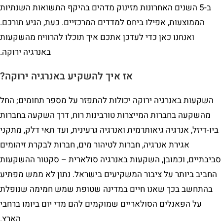
ב-5 השנים האחרונות מזינוק מדהים בהיקף התשואות השנתיות
הממוצעות, אפילו ביחס למדדים המרכזיים. כעת, הגיע תורכם.
ואנחנו כאן כדי לעדכן אתכם איך תוכלו להרוויח מהשקעות
באנרגיה ירוקה.
אז איך להשקיע באנרגיה ירוקה?
השקעות באנרגיה ירוקה יכולות להתפזר על מספר תחומים; החל
מהשקעה בחברות המייצרות טורבינות רוח, דרך השקעה בחברות
ביו-דיזל, אנרגיה גיאותרמית ואנרגיה גרעינית, ועד תאי דלק, מתקני
אגירת אנרגיה, חברות לטיהור מים, חברות לבקרת זיהומים
סביבתיים, וכמובן, השקעות באנרגיה סולארית – סקטור ההשקעות
החביב ביותר על ציבור המשקיעים בישראל. נתון לא ממש מפתיע
בהתחשב בכך שאנו חיים במדינה שטופת שמש חמימה שנופלת
על הפאנלים הסולאריים שמוקמים להם מדי יום ביומו ברחבי
הארץ.