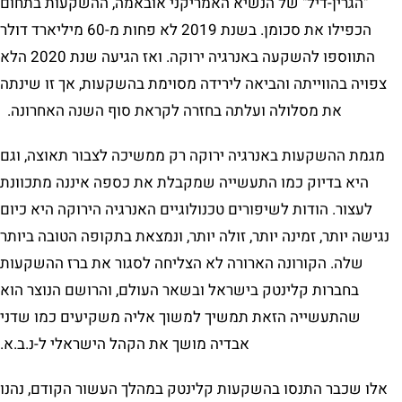
"הגרין-דיל" של הנשיא האמריקני אובאמה, ההשקעות בתחום
הכפילו את סכומן. בשנת 2019 לא פחות מ-60 מיליארד דולר
התווספו להשקעה באנרגיה ירוקה. ואז הגיעה שנת 2020 הלא
צפויה בהווייתה והביאה לירידה מסוימת בהשקעות, אך זו שינתה
את מסלולה ועלתה בחזרה לקראת סוף השנה האחרונה.
מגמת ההשקעות באנרגיה ירוקה רק ממשיכה לצבור תאוצה, וגם
היא בדיוק כמו התעשייה שמקבלת את כספה איננה מתכוונת
לעצור. הודות לשיפורים טכנולוגיים האנרגיה הירוקה היא כיום
נגישה יותר, זמינה יותר, זולה יותר, ונמצאת בתקופה הטובה ביותר
שלה. הקורונה הארורה לא הצליחה לסגור את ברז ההשקעות
בחברות קלינטק בישראל ובשאר העולם, והרושם הנוצר הוא
שהתעשייה הזאת תמשיך למשוך אליה משקיעים כמו שדני
אבדיה מושך את הקהל הישראלי ל-נ.ב.א.
אלו שכבר התנסו בהשקעות קלינטק במהלך העשור הקודם, נהנו