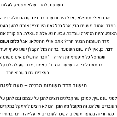
חשופות למדד שלא מפסיק לעלות.
אתם אולי תתפלאו, אבל היו חודשים בודדים שבהם חלה ירידה
במדד. אמנם מעטים מדי, אבל בכל זאת היו ונציין אותם למען מעט
האופטימיות הזהירה שבדבר. עכשיו נשאלת השאלה: מה קורה אם
מדד תשומות הבניה יורד? אתם אולי תתפלאו, אבל
כלום ושום
דבר.
כן, אין לזה שום השפעה. בחוזה מול הקבלן ישנו סעיף זעיר
שמחסל כל אופטימיות זהירה – "גובה התשלום אינו משתנה
בהתאם לירידה בשיעור המדד". כאמור, מדד שעולה לנו על
העצבים. גם כשהוא יורד.
חישוב מדד תשומות הבניה
– טעם לפגם
לפני שנמשיך, כמובן שהקבלנים רוצים להגן על עצמם וגם להגן על
העובדים שלהם,
זה מקובל וזה הוגן
. הם לא רוצים להיתקל במקרים
כמו חריגה במועד תשלום השכר לעובדים או עלייה חריגה במחירי